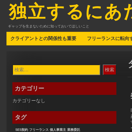
コ
独立するにあ
ン
テ
ン
ギャップを生まないために知っておいてほしいこと
ツ
へ
クライアントとの関係性も重要
フリーランスに転向
ス
キ
ッ
プ
検
索:
カテゴリー
カテゴリーなし
タグ
SES契約
フリーランス
個人事業主
業務委託