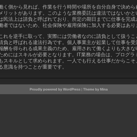
働く側から見れば、作業を行う時間や場所を自分自身で決めら
メリットがあります。このような業務委託は違法ではないかと
は民法上は請負と呼ばれており、所定の期日までに仕事を完成
働者ではないため、社会保険や雇用保険に加入する必要はあり
これを逆手に取って、実際には労働者なのに請負として扱うこ
請負と呼ばれる違法行為です。個人事業主が起業して仕事を受
報酬を得られる成果主義のため、雇用されて働くよりも大きな
ためにはスキルが必要となります。IT業務の場合は、プログ
もスキルとして求められます。一人でも行える仕事だからこそ
る意識を持つことが重要です。
Proudly powered by WordPress
|
Theme by Mina